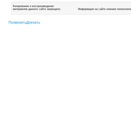
Копирование и воспроизведение
материалов данного сайта запрещено.
Информация на сайте клиники гинекологи
Позвонить
Доехать