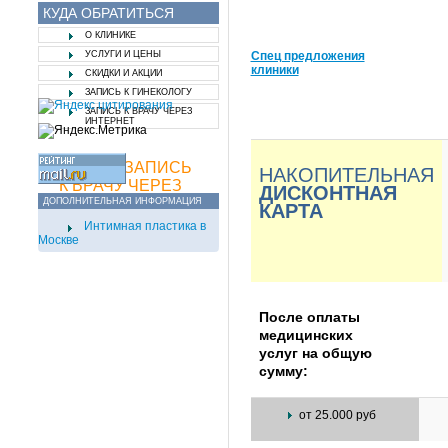
КУДА ОБРАТИТЬСЯ
О КЛИНИКЕ
УСЛУГИ И ЦЕНЫ
Спец предложения
клиники
СКИДКИ И АКЦИИ
СКИ
ЗАПИСЬ К ГИНЕКОЛОГУ
ЗАПИСЬ К ВРАЧУ ЧЕРЕЗ
ИНТЕРНЕТ
ОНЛАЙН ЗАПИСЬ
НАКОПИТЕЛЬНАЯ
К ВРАЧУ ЧЕРЕЗ
ДИСКОНТНАЯ
ИНТЕРНЕТ
ДОПОЛНИТЕЛЬНАЯ ИНФОРМАЦИЯ
КАРТА
Интимная пластика в
Москве
После оплаты
медицинских
услуг на общую
сумму:
от 25.000 руб