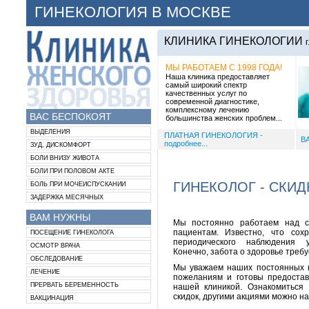
ГИНЕКОЛОГИЯ В МОСКВЕ
КЛИНИКА ГИНЕКОЛОГИИ
МЫ РАБОТАЕМ С 1998 ГОДА!
Наша клиника предоставляет
самый широкий спектр
качественных услуг по
современной диагностике,
комплексному лечению
ВАС БЕСПОКОЯТ
большинства женских проблем...
ВЫДЕЛЕНИЯ
ПЛАТНАЯ ГИНЕКОЛОГИЯ -
В
подробнее...
ЗУД, ДИСКОМФОРТ
БОЛИ ВНИЗУ ЖИВОТА
БОЛИ ПРИ ПОЛОВОМ АКТЕ
ГИНЕКОЛОГ - СКИД
БОЛЬ ПРИ МОЧЕИСПУСКАНИИ
ЗАДЕРЖКА МЕСЯЧНЫХ
ВАМ НУЖНЫ
Мы постоянно работаем над с
пациентам. Известно, что сох
ПОСЕЩЕНИЕ ГИНЕКОЛОГА
периодического наблюдения у
ОСМОТР ВРАЧА
Конечно, забота о здоровье треб
ОБСЛЕДОВАНИЕ
Мы уважаем наших постоянных к
ЛЕЧЕНИЕ
пожеланиям и готовы предостав
ПРЕРВАТЬ БЕРЕМЕННОСТЬ
нашей клиникой. Ознакомиться
скидок, другими акциями можно на
ВАКЦИНАЦИЯ